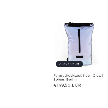
o
r
i
e
:
Ausverkauft
Fahrradrucksack Neo - Glow |
Spleen Berlin
Normaler
€149,90 EUR
Preis