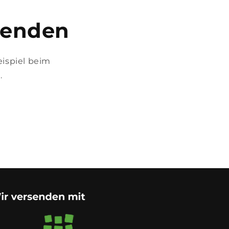
fenden
eispiel beim
.