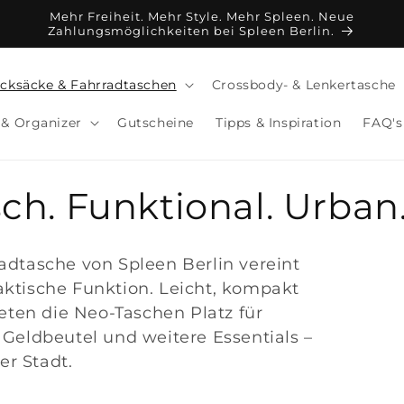
Mehr Freiheit. Mehr Style. Mehr Spleen. Neue
Zahlungsmöglichkeiten bei Spleen Berlin.
cksäcke & Fahrradtaschen
Crossbody- & Lenkertasche
& Organizer
Gutscheine
Tipps & Inspiration
FAQ's
sch. Funktional. Urban
adtasche von Spleen Berlin vereint
ktische Funktion. Leicht, kompakt
ieten die Neo-Taschen Platz für
 Geldbeutel und weitere Essentials –
er Stadt.