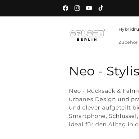
Direkt
zum
Facebook
Instagram
YouTube
TikTok
Inhalt
Hybridru
Zubehör 
K
Neo - Styli
a
Neo - Rucksack & Fahrr
t
urbanes Design und pra
und clever aufgeteilt b
e
Smartphone, Schlüssel,
ideal für den Alltag in d
g