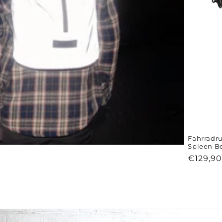
Fahrradru
Spleen Be
Normal
€129,9
Preis