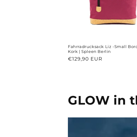
Fahrradrucksack Liz -Small Bo
Kork | Spleen Berlin
Normaler
€129,90 EUR
Preis
GLOW in t