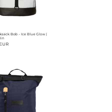
ksack Bob - Ice Blue Glow |
lin
r
 EUR