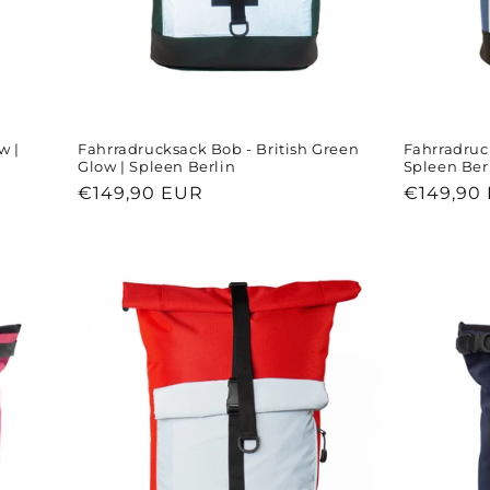
w |
Fahrradrucksack Bob - British Green
Fahrradruc
Glow | Spleen Berlin
Spleen Ber
Normaler
€149,90 EUR
Normale
€149,90
Preis
Preis