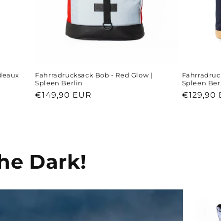
rdeaux
Fahrradrucksack Bob - Red Glow |
Fahrradruck
Spleen Berlin
Spleen Ber
Normaler
€149,90 EUR
Normale
€129,90
Preis
Preis
he Dark!