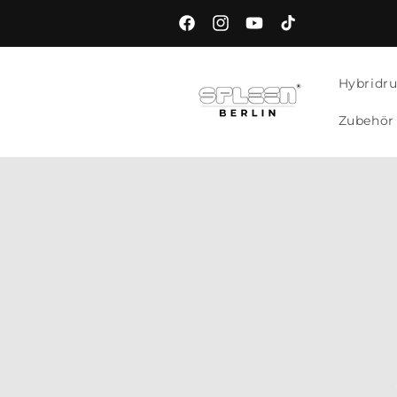
Direkt
zum
Facebook
Instagram
YouTube
TikTok
Inhalt
Hybridru
Zubehör 