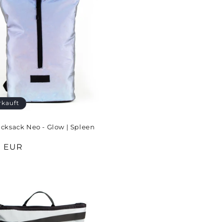
rkauft
cksack Neo - Glow | Spleen
er
0 EUR