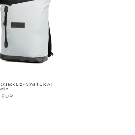
cksack Liz - Small Glow |
rlin
er
0 EUR