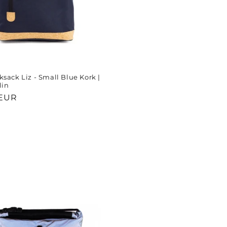
sack Liz - Small Blue Kork |
lin
r
 EUR